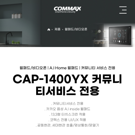
제품
월패드/비디오폰
home
월패드/비디오폰 | A.I Home 월패드 | 커뮤니티 서비스 전용
CAP-1400YX 커뮤니
티서비스 전용
. 커뮤니티서비스 전용
. 카카오 음성 A.I inside 월패드
. 13.3형 터치스크린 적용
. 코맥스 전용 UI/UX 적용
. 공동현관, 세대현관 호출/영상통화/문열기